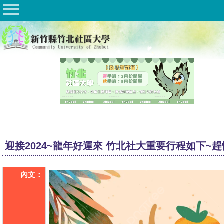
社區大學聯合網
竹北社區大學
竹東社區大學
豐湖社區大學
關於社大
公佈欄
課程資訊
迎接2024~龍年好運來 竹北社大重要行程如下~
Q&A
內文：
文件下載
相關連結
活動花絮