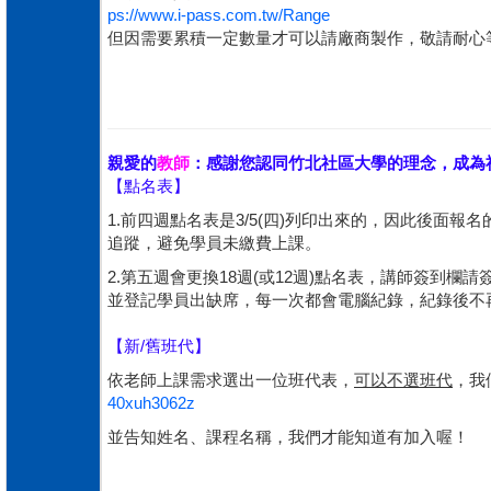
ps://www.i-pass.com.tw/Range
但因需要累積一定數量才可以請廠商製作，敬請耐心
親愛的
教師
：感謝您認同竹北社區大學的理念，成為
【點名表】
1.前四週點名表是3/5(四)列印出來的，因此後
追蹤，避免學員未繳費上課。
2.第五週會更換18週(或12週)點名表，講師簽到欄請
並登記學員出缺席，每一次都會電腦紀錄，紀錄後不
【新/舊班代】
依老師上課需求選出一位班代表，
可以不選班代
，我
40xuh3062z
並告知姓名、課程名稱，我們才能知道有加入喔！