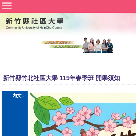
社區大學聯合網
竹北社區大學
竹東社區大學
豐湖社區大學
關於社大
公佈欄
新竹縣竹北社區大學 115年春季班 開學須知
行事曆
課程資訊
內文：
志工與社團
Q&A
文件下載