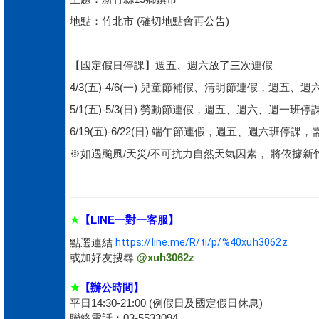
地點：竹北市 (確切地點會再公告)
【國定假日停課】週五、週六放了三次連假
4/3(五)-4/6(一) 兒童節補假、清明節連假，週五
5/1(五)-5/3(日) 勞動節連假，週五、週六、週
6/19(五)-6/22(日) 端午節連假，週五、週六
※如遇颱風/天災/不可抗力自然天氣因素， 將依據新
★
【LINE一對一客服】
點選連結
https://line.me/R/ti/p/%40xuh3062z
或加好友搜尋
@xuh3062z
★
【辦公時間】
平日14:30-21:00 (例假日及國定假日休息)
聯絡電話：03-5533094