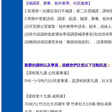
【補調課、聚餐、校外教學、社區服務】
1.若遇第一次國定假日不補課，第二次需補課，課
2.學期中需要請假、調課、延課、補課、聚餐、校外
(1)可至辦公室索取「校外教學申請表」紙本，或線
(2)
班代或講師負責通知學員調課補課事宜(包含請假學
(3)教師請假請遵照本校「教師請假規則」，請查閱
親愛的講師以及學員，提醒您們注意以下活動訊息：
【課程第九週-公民素養週】
5/4(一)~5/9(六)公民素養週，是課程的第九週
【課程第十九週-成果展】
7/18(六) 竹北社大20週年 暨 竹東社大115春 聯合成
主題：新竹縣13鄉鎮市