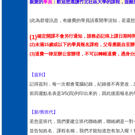
親愛的
學員
：歡迎您選讀竹北社區大學的課程，提醒
(此為群發訊息，有繳費的學員請看開學須知，
若還想
確定開課不會另行通知，請務必記得上課日期時
(1)
(2)
未滿15歲或以下的學員報名課程，父母應親自至
(3)
退費一律至辦公室辦理
，不可以轉帳退費，
憑身分
【簽到】
記得簽到，每一次都會電腦紀錄，紀錄後不再更改，
前四週點名表是3/5(四)列印出來的，因此後面報
【新/舊班代】
若您是班代，我們要建立班代聯絡網，聯絡網是一對一
並告知姓名、課程名稱，我們才能知道您有加入喔！