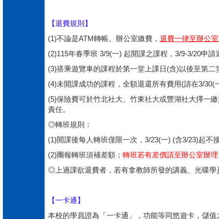
【退費規則】
(1)不論是ATM轉帳、辦公室繳費，
退費一律至辦公室
(2)115年春季班 3/9(一) 起開課之課程，3/9-3/
(3)搭乘遊覽車的課程於第一堂上課日(含)以後至第
(4)未開課成功的課程，全額退還所有費用(請在3/30
(5)保險費可於竹北社大、竹東社大或豐湖社大擇
責任。
◎轉班規則：
(1)開課後每人轉班僅限一次，3/23(一) (含3/23
(2)團報轉班須補差額；
轉班若有差價請至辦公室辦理
◎上過課欲退費者，若有拿教師所發的講義、光碟學
【一卡通】
本校的學員證為「一卡通」，功能等同悠遊卡，儲值