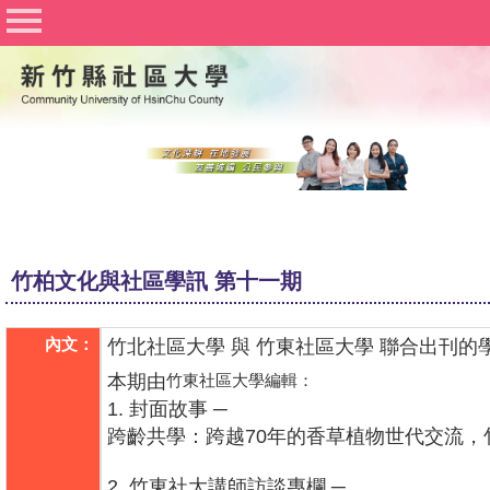
社區大學聯合網
竹北社區大學
竹東社區大學
豐湖社區大學
關於社大
公佈欄
竹柏文化與社區學訊 第十一期
行事曆
課程資訊
內文：
竹北社區大學 與 竹東社區大學 聯合出刊
本期由
竹東社區大學編輯：
志工與社團
1. 封面故事 ─
跨齡共學：跨越70年的香草植物世代交流
Q&A
文件下載
2. 竹東社大講師訪談專欄 ─