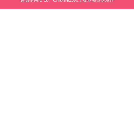
建議使用IE 10、Chrome55以上版本瀏覽器為佳