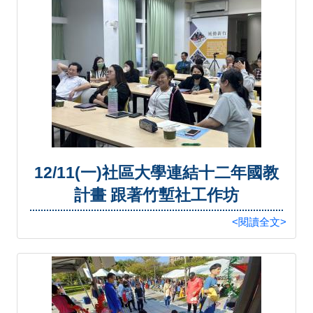
12/11(一)社區大學連結十二年國教
計畫 跟著竹塹社工作坊
<閱讀全文>