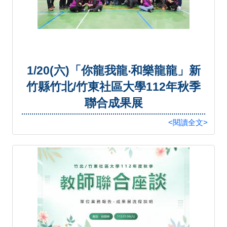
1/20(六)「你龍我龍‧和樂龍龍」新
竹縣竹北/竹東社區大學112年秋季
聯合成果展
<閱讀全文>