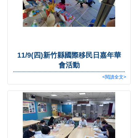
11/9(四)新竹縣國際移民日嘉年華
會活動
<閱讀全文>