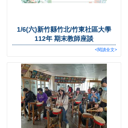
1/6(六)新竹縣竹北/竹東社區大學
112年 期末教師座談
<閱讀全文>