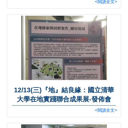
<閱讀全文>
12/13(三)『地』結良緣：國立清華
大學在地實踐聯合成果展-發佈會
<閱讀全文>