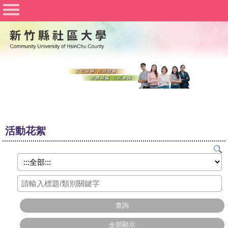
社區大學聯合網
竹北社區大學
竹東社區大學
豐湖社區大學
關於社大
公佈欄
活動花絮
行事曆
課程資訊
志工與社團
Q&A
文件下載