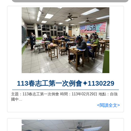
相關連結
活動花絮
影音專區
113春志工第一次例會✦1130229
主題：113春志工第一次例會 時間：113年02月29日 地點：自強
國中...
<閱讀全文>