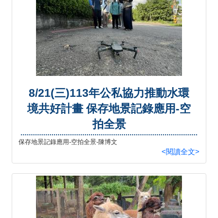
8/21(三)113年公私協力推動水環
境共好計畫 保存地景記錄應用-空
拍全景
保存地景記錄應用-空拍全景-陳博文
<閱讀全文>