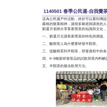
1140501 春季公民週-自我
這為公民週戶外活動，終於可以看到傳說
嚴格的敬業精神，讓很多聽老師講座的人
劉還月老師分享客家黑茶的知識與文化，
一、劉還月主講客家黑茶的特色與價值。
二、酸柑茶人為什麼要研發半顆茶。
三、從酸柑茶到半顆茶，研發過程中的各式
四、6~8種新研發茶品的試飲與茶內料解
五、半顆茶的最佳飲用方法。