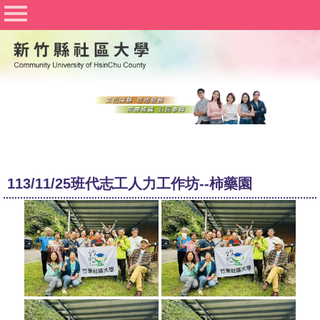
社區大學聯合網
竹北社區大學
竹東社區大學
豐湖社區大學
關於社大
公佈欄
113/11/25班代志工人力工作坊--柿藥園
行事曆
課程資訊
志工與社團
Q&A
文件下載