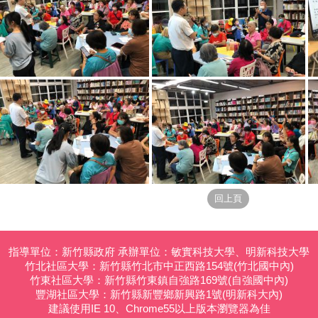
指導單位：新竹縣政府 承辦單位：敏實科技大學、明新科技大學
竹北社區大學：新竹縣竹北市中正西路154號(竹北國中內)
竹東社區大學：新竹縣竹東鎮自強路169號(自強國中內)
豐湖社區大學：新竹縣新豐鄉新興路1號(明新科大內)
建議使用IE 10、Chrome55以上版本瀏覽器為佳