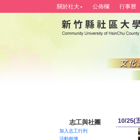
關於社大
公佈欄
行事曆
10/25
志工與社團
加入志工行列
活動相簿