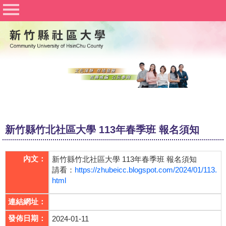
社區大學聯合網
竹北社區大學
竹東社區大學
豐湖社區大學
關於社大
公佈欄
新竹縣竹北社區大學 113年春季班 報名須知
行事曆
課程資訊
內文：
新竹縣竹北社區大學 113年春季班 報名須知
請看：
https://zhubeicc.blogspot.com/2024/01/113.
志工與社團
html
Q&A
連結網址：
發佈日期：
2024-01-11
文件下載