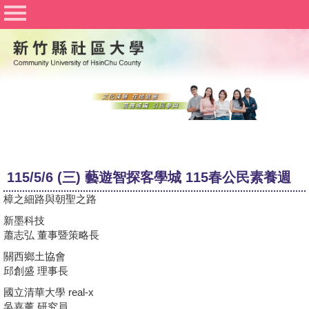
社區大學聯合網
竹北社區大學
竹東社區大學
豐湖社區大學
關於社大
公佈欄
115/5/6 (三) 藝遊智探客學城 115春公民素養週
行事曆
樟之細路與朝聖之路
課程資訊
新墨科技
蕭志弘 董事暨策略長
志工與社團
關西鄉土協會
邱創盛 理事長
Q&A
國立清華大學 real-x
文件下載
吳嘉薰 研究員