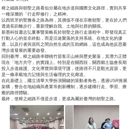
樟之細路與朝聖之路看似分屬在地步道與國際文化路徑，實則共享
相關連結
一種深層的「行走即修行」之精神。
以西班牙的聖雅各之路為例，其價值不僅在宗教朝聖，更在於人們
活動花絮
透過長距離步行，重新理解自我、土地與社群的關係。
新墨科技蕭志弘董事暨策略長於朝聖之路行走過程中，即發現真正
影音專區
打動人心的並非終點，而是沿途聚落的支持系統、在地文化的滲
透，以及行者與居民之間自然生成的互助網絡，這也成為他反思臺
灣步道發展的重要啟發。
回到臺灣，樟之細路串聯桃竹苗客庄山林與歷史聚落，其潛力正體
現在「地方共守」的實踐上。特別是在關西段，關西鄉土協會長期
投入步道維護、文化導覽與環境守護，使路徑不只是觀光資源，更
是一條承載地方記憶與生活倫理的文化廊道。
在此基礎上，國立清華大學扮演關鍵的策動者角色，透過USR推展
架構，整合在地組織與產業等創新機制，逐步建構行走、學習、療
癒的路徑體驗。
最終，使樟之細路不僅是步道，更成為屬於臺灣的朝聖之路。