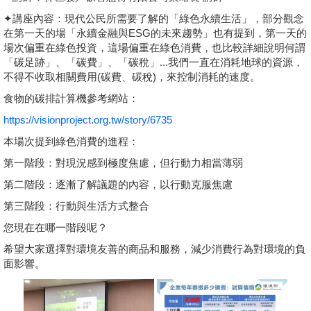
✦
講座內容
：
現代公民所需要了解的「綠色永續生活」，部分觀念
相關連結
在第一天的場「永續金融與ESG的未來趨勢」也有提到，第一天的
場次偏重在綠色投資，這場偏重在綠色消費，也比較詳細說明何謂
活動花絮
「碳足跡」、「碳費」、「碳稅」...我們一直在消耗地球的資源，
不得不收取相關費用(碳費、碳稅)，來控制消耗的速度。
影音專區
食物的碳排計算機參考網站：
https://visionproject.org.tw/story/6735
本場次提到綠色消費的進程：
第一階段：對現況感到極度焦慮，但行動力相當薄弱
第二階段：逐漸了解議題的內容，以行動克服焦慮
第三階段：行動與生活方式整合
您現在在哪一階段呢？
希望大家選擇對環境友善的商品和服務，減少消費行為對環境的負
面影響。