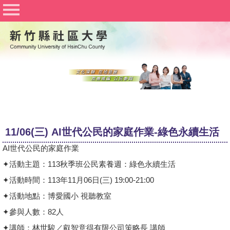
社區大學聯合網
竹北社區大學
竹東社區大學
豐湖社區大學
關於社大
公佈欄
11/06(三) AI世代公民的家庭作業-綠色永續生活
行事曆
AI
世代公民的家庭作業
課程資訊
✦
活動主題：113秋季班公民素養週：綠色永續生活
✦
活動時間：113年11月06日(三) 19:00-21:00
志工與社團
✦
活動地點：博愛國小 視聽教室
Q&A
✦
參與人數：82人
文件下載
✦
講師：
林世駿／叡智意得有限公司策略長 講師