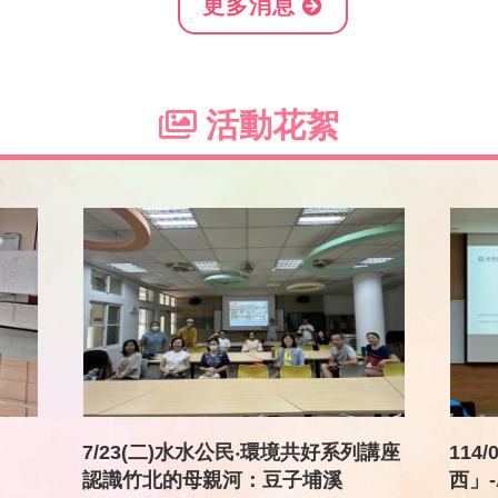
更多消息
活動花絮
7/23(二)水水公民‧環境共好系列講座
114
認識竹北的母親河：豆子埔溪
西」-