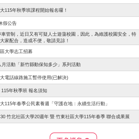
大115年秋季班課程開始報名囉！
休假公告
停車管制，近日又有可疑人士遊蕩校園，因此，為維護校園安全，特
大家配合，造成不便，敬請見諒！
區大學志工招募
年─八月活動「新竹縣動保知多少」系列活動
大電話線路施工暫停使用(已解決)
115年秋季班 報名須知
大115年春季公民素養週「守護在地：永續生活行動」
0-13:30 竹北社區大學20週年 暨 竹東社區大學115年春季 聯合成果展