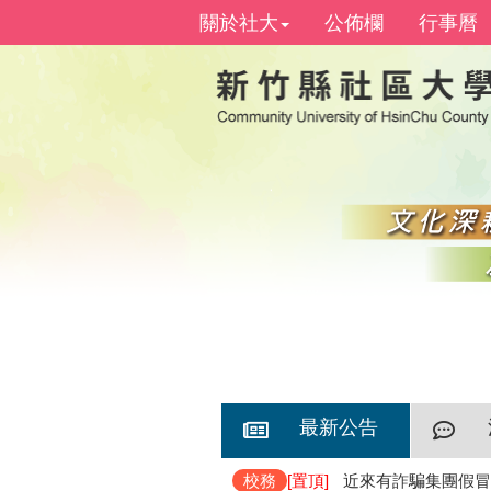
關於社大
公佈欄
行事曆
最新公告
校務
[置頂]
近來有詐騙集團假冒