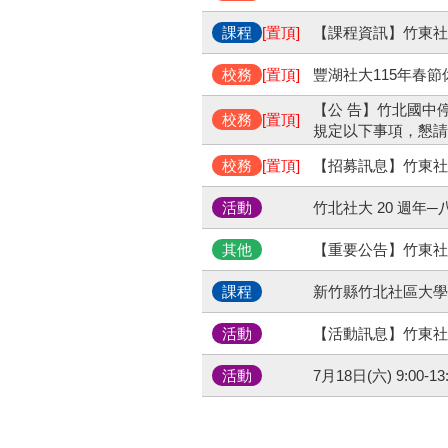
課程
[置頂]
【課程資訊】竹東社
校務
[置頂]
豐湖社大115年春節
【公 告】竹北國中
校務
[置頂]
規定以下事項，懇請
校務
[置頂]
【招募訊息】竹東社
活動
竹北社大 20 週
其他
【重要公告】竹東社
課程
新竹縣竹北社區大學 
活動
【活動訊息】竹東社
活動
7月18日(六) 9:0