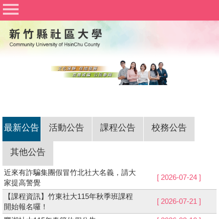
社區大學聯合網
竹北社區大學
竹東社區大學
豐湖社區大學
關於社大
公佈欄
最新公告
活動公告
課程公告
校務公告
行事曆
其他公告
課程資訊
近來有詐騙集團假冒竹北社大名義，請大
志工與社團
[ 2026-07-24 ]
家提高警覺
Q&A
【課程資訊】竹東社大115年秋季班課程
[ 2026-07-21 ]
開始報名囉！
文件下載