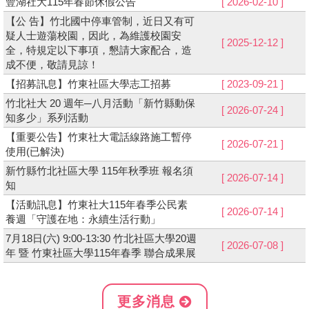
豐湖社大115年春節休假公告
[ 2026-02-10 ]
【公 告】竹北國中停車管制，近日又有可
相關連結
疑人士遊蕩校園，因此，為維護校園安
[ 2025-12-12 ]
全，特規定以下事項，懇請大家配合，造
活動花絮
成不便，敬請見諒！
影音專區
【招募訊息】竹東社區大學志工招募
[ 2023-09-21 ]
竹北社大 20 週年─八月活動「新竹縣動保
[ 2026-07-24 ]
知多少」系列活動
【重要公告】竹東社大電話線路施工暫停
[ 2026-07-21 ]
使用(已解決)
新竹縣竹北社區大學 115年秋季班 報名須
[ 2026-07-14 ]
知
【活動訊息】竹東社大115年春季公民素
[ 2026-07-14 ]
養週「守護在地：永續生活行動」
7月18日(六) 9:00-13:30 竹北社區大學20週
[ 2026-07-08 ]
年 暨 竹東社區大學115年春季 聯合成果展
更多消息