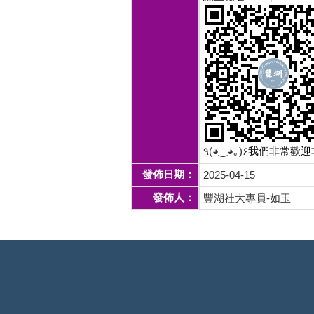
٩(◕‿◕｡)۶
我們非常歡迎
發佈日期：
2025-04-15
發佈人：
豐湖社大專員-如玉