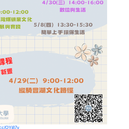
l.cc/OYj87v