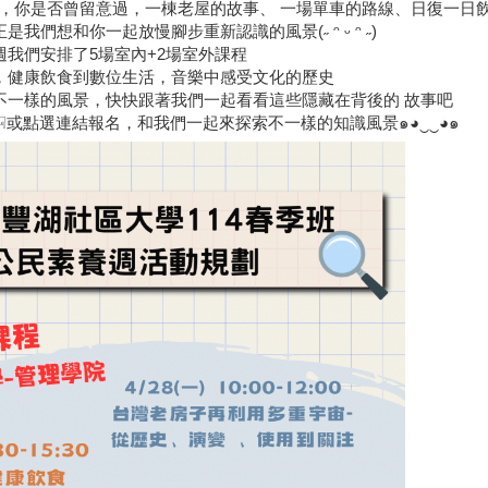
問，你是否曾留意過，一棟老屋的故事、 一場單車的路線、日復一日
我們想和你一起放慢腳步重新認識的風景(˶ ᵔ ᵕ ᵔ ˶)
我們安排了5場室內+2場室外課程
，健康飲食到數位生活，音樂中感受文化的歷史
不一樣的風景，快快跟著我們一起看看這些隱藏在背後的 故事吧
☟
或點選連結報名，和我們一起來探索不一樣的知識風景๑◕‿‿◕๑