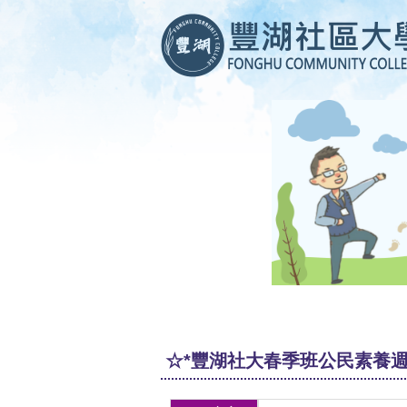
☆*豐湖社大春季班公民素養週