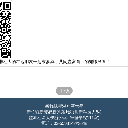
非社大的在地朋友一起來參與，共同豐富自己的知識涵養！
新竹縣豐湖社區大學
新竹縣新豐鄉新興路1號 (明新科技大學)
豐湖社區大學辦公室 (管理學院111室)
電話：03-5593142#2648