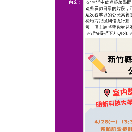
內文：
☆*生活中處處藏著學
這些看似日常的片段，正是
這次春季班的公民素養週
從地方記憶到環境行動
每一個主題將帶你看見
☟☟
趕快掃描下方QR扣
☟