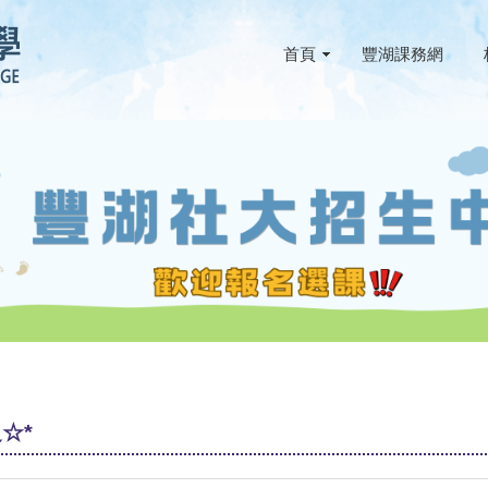
首頁
豐湖課務網
☆*